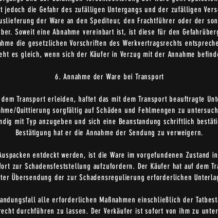
 jedoch die Gefahr des zufälligen Untergangs und der zufälligen Ver
uslieferung der Ware an den Spediteur, den Frachtführer oder der so
ber. Soweit eine Abnahme vereinbart ist, ist diese für den Gefahrüb
nahme die gesetzlichen Vorschriften des Werkvertragsrechts entsprec
eht es gleich, wenn sich der Käufer in Verzug mit der Annahme befind
6. Annahme der Ware bei Transport
f dem Transport erleiden, haftet das mit dem Transport beauftragte Un
ahme/Quittierung sorgfältig auf Schäden und Fehlmengen zu untersuch
ndig mit Typ anzugeben und sich eine Beanstandung schriftlich bestät
Bestätigung hat er die Annahme der Sendung zu verweigern.
 Auspacken entdeckt werden, ist die Ware im vorgefundenen Zustand i
rt zur Schadensfeststellung aufzufordern. Der Käufer hat auf dem T
nter Übersendung der zur Schadensregulierung erforderlichen Unterla
tandungsfall alle erforderlichen Maßnahmen einschließlich der Tatbes
echt durchführen zu lassen. Der Verkäufer ist sofort von ihm zu unter