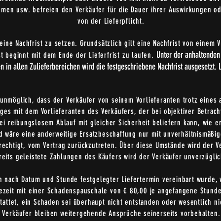
hmen usw. befreien den Verkäufer für die Dauer ihrer Auswirkungen od
von der Lieferpflicht.
eine Nachfrist zu setzen. Grundsätzlich gilt eine Nachfrist von einem V
Unter der anhaltenden
t beginnt mit dem Ende der Lieferfrist zu laufen.
n in allen Zulieferbereichen wird die festgeschriebene Nachfrist ausgesetzt. L
 unmöglich, dass der Verkäufer von seinem Vorlieferanten trotz eines 
es mit dem Vorlieferanten des Verkäufers, der bei objektiver Betrach
ei reibungslosem Ablauf mit gleicher Sicherheit beliefern kann, wie e
nd wäre eine anderweitige Ersatzbeschaffung nur mit unverhältnismä
erechtigt, vom Vertrag zurückzutreten. Über diese Umstände wird der V
reits geleistete Zahlungen des Käufers wird der Verkäufer unverzüglic
in nach Datum und Stunde festgelegter Liefertermin vereinbart wurde,
zeit mit einer Schadenspauschale von € 80,00 je angefangene Stunde
tattet, ein Schaden sei überhaupt nicht entstanden oder wesentlich ni
Verkäufer bleiben weitergehende Ansprüche seinerseits vorbehalten.