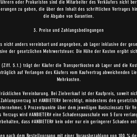
ührern oder Prokuristen sind die Mitarbeiter des Verkäufers nicht b
erungen zu geben, die über den Inhalt des schriftlichen Vertrages hin
die Abgabe von Garantien.
3. Preise und Zahlungsbedingungen
alls nicht anders vereinbart und angegeben, ab Lager inklusive der ge
ive der gesetzlichen Mehrwertsteuer. Die Höhe der Kosten ergibt sich 
(Ziff. 5.1.) trägt der Käufer die Transportkosten ab Lager und die Ko
hträglich auf Verlangen des Käufers vom Kaufvertrag abweichenden Lie
Mehrkosten.
drücklichen Vereinbarung. Bei Zielverkauf ist der Kaufpreis, soweit nic
 Zahlungsverzug ist #ANBIETER# berechtigt, mindestens den gesetzlic
Unternehmer, 5 Prozentpunkte über dem jeweiligen Basiszinssatz für V
 Verzugs wird #ANBIETER# eine Schadenspauschale von 5 Euro verlang
rbehalten, dass #ANBIETER# kein oder nur ein geringerer Schaden ent
den nach dem Bestellvorgang mit einer Vorausbezahlung von 100 % de