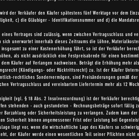
n wird der Verkäufer den Käufer spätestens fünf Werktage vor dem Ein
ligkeit, c) die Gläubiger - Identifikationsnummer und d) die Mandatsre
eines Vertrages sind zulässig, wenn zwischen Vertragsschluss und ve
n sich unerwartet innerhalb dieses Zeitraums die Löhne, Materialkost
s insgesamt zu einer Kostenerhöhung führt, so ist der Verkäufer berec
höhen, als nicht ausdrücklich eine Festpreisabrede für einen bestimm
 dem Käufer auf Verlangen nachweisen. Beträgt die Erhöhung mehr als
ngsrecht (Kündigungs- oder Rücktrittsrecht) zu. Ist der Käufer Untern
fentlich-rechtliches Sondervermögen, sind Preisänderungen gemäß der
chen Vertragsschluss und vereinbartem Liefertermin mehr als 12 Woch
igkeit (vgl. § 18 Abs. 2 Insolvenzordnung) ist der Verkäufer berechti
ffen stehenden - auch gestundeten - Rechnungsbeträge sofort fällig 
 Barzahlung oder Sicherheitsleistung zu verlangen. Zudem kann der 
ten Sicherheit binnen angemessener Frist oder Leistung bei Gegenleis
age liegt vor, wenn die wirtschaftliche Lage des Käufers so schwierig
eht, der Käufer werde einen wesentlichen Teil seiner Pflichten nicht