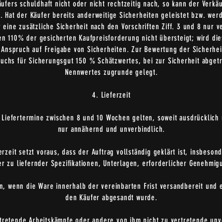
ufers schuldhaft nicht oder nicht rechtzeitig nach, so kann der Verkä
. Hat der Käufer bereits anderweitige Sicherheiten geleistet bzw. wer
r eine zusätzliche Sicherheit nach den Vorschriften Ziff. 3 und 8 nur 
n 110% der gesicherten Kaufpreisforderung nicht übersteigt; wird die
Anspruch auf Freigabe von Sicherheiten. Zur Bewertung der Sicherhei
ruchs für Sicherungsgut 150 % Schätzwertes, bei zur Sicherheit abg
Nennwertes zugrunde gelegt.
4. Lieferzeit
 Liefertermine zwischen 8 und 10 Wochen gelten, soweit ausdrücklich n
nur annähernd und unverbindlich.
ferzeit setzt voraus, dass der Auftrag vollständig geklärt ist, insbeso
er zu liefernder Spezifikationen, Unterlagen, erforderlicher Genehmi
ten, wenn die Ware innerhalb der vereinbarten Frist versandbereit und
den Käufer abgesandt wurde.
rtretende Arbeitskämpfe oder andere von ihm nicht zu vertretende u