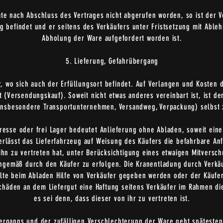
ate nach Abschluss des Vertrages nicht abgerufen worden, so ist der V
ug befindet und er seitens des Verkäufers unter Fristsetzung mit Abl
Abholung der Ware aufgefordert worden ist.
5. Lieferung, Gefahrübergang
er, wo sich auch der Erfüllungsort befindet. Auf Verlangen und Kosten 
(Versendungskauf). Soweit nicht etwas anderes vereinbart ist, ist der
insbesondere Transportunternehmen, Versandweg, Verpackung) selbst
dresse oder frei Lager bedeutet Anlieferung ohne Abladen, soweit eine
erlässt das Lieferfahrzeug auf Weisung des Käufers die befahrbare Anf
ihn zu vertreten hat, unter Berücksichtigung eines etwaigen Mitversc
hgemäß durch den Käufer zu erfolgen. Die Kranentladung durch Verkäuf
llte beim Abladen Hilfe von Verkäufer gegeben werden oder der Käufe
chäden an dem Liefergut eine Haftung seitens Verkäufer im Rahmen die
es sei denn, dass dieser von ihr zu vertreten ist.
ntergangs und der zufälligen Verschlechterung der Ware geht späteste